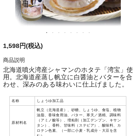
1,598円(税込)
商品説明
北海道噴火湾産シャマンのホタテ「湾宝」使
用。北海道産蒸し帆立に白醤油とバターを合
わせ、深みのある味わいに仕上げました。
名称
しょうゆ加工品
帆立（北海道産）、砂糖、しょうゆ、食塩、植物
油脂、香味食用油、バター、寒天／酒精、調味料
（アミノ酸等）、増粘剤（加工デンプン、キサン
原材料名
タン）、香料、甘味料（ステビア）、酸味料、カ
ロテン色素、（一部に小麦・乳成分・大豆を含
む）