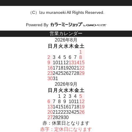
（C）Izu muranoeki All Rights Reserved.
Powered By
営業カレンダー
2026年8月
日
月
火
水
木
金
土
1
2
3
4
5
6
7
8
9
10
11
12
13
14
15
16
17
18
19
20
21
22
23
24
25
26
27
28
29
30
31
2026年9月
日
月
火
水
木
金
土
1
2
3
4
5
6
7
8
9
10
11
12
13
14
15
16
17
18
19
20
21
22
23
24
25
26
27
28
29
30
赤：休業日となります
赤字：定休日になります