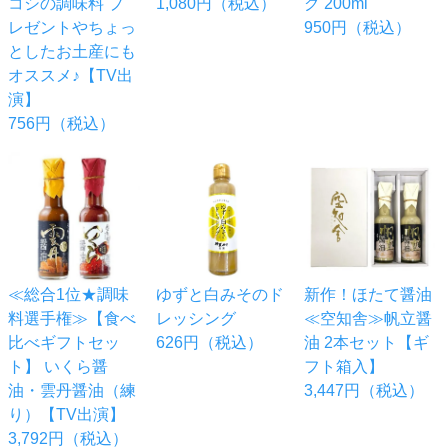
コシの調味料 プ
1,080円（税込）
グ 200ml
レゼントやちょっ
950円（税込）
としたお土産にも
オススメ♪【TV出
演】
756円（税込）
≪総合1位★調味
ゆずと白みそのド
新作！ほたて醤油
料選手権≫【食べ
レッシング
≪空知舎≫帆立醤
比べギフトセッ
626円（税込）
油 2本セット【ギ
ト】 いくら醤
フト箱入】
油・雲丹醤油（練
3,447円（税込）
り）【TV出演】
3,792円（税込）