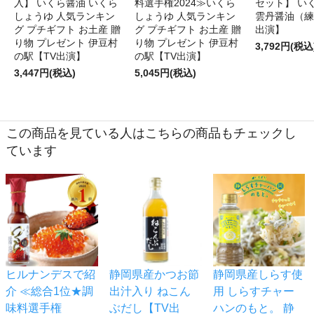
入】 いくら醤油 いくら
料選手権2024≫いくら
セット】 い
しょうゆ 人気ランキン
しょうゆ 人気ランキン
雲丹醤油（練
グ プチギフト お土産 贈
グ プチギフト お土産 贈
出演】
り物 プレゼント 伊豆村
り物 プレゼント 伊豆村
3,792円(税込
の駅【TV出演】
の駅【TV出演】
3,447円(税込)
5,045円(税込)
この商品を見ている人はこちらの商品もチェックし
ています
ヒルナンデスで紹
静岡県産かつお節
静岡県産しらす使
介 ≪総合1位★調
出汁入り ねこん
用 しらすチャー
味料選手権
ぶだし【TV出
ハンのもと。 静