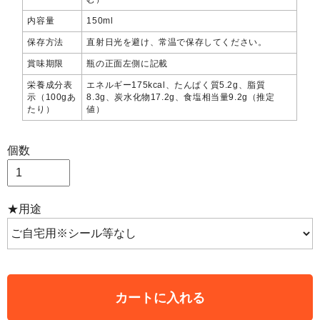
内容量
150ml
保存方法
直射日光を避け、常温で保存してください。
賞味期限
瓶の正面左側に記載
栄養成分表
エネルギー175kcal、たんぱく質5.2g、脂質
示（100gあ
8.3g、炭水化物17.2g、食塩相当量9.2g（推定
たり）
値）
個数
★用途
カートに入れる