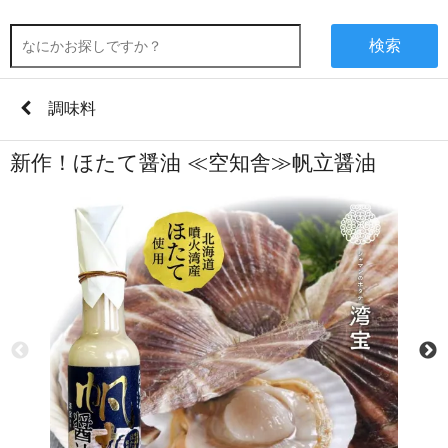
検索
調味料
新作！ほたて醤油 ≪空知舎≫帆立醤油