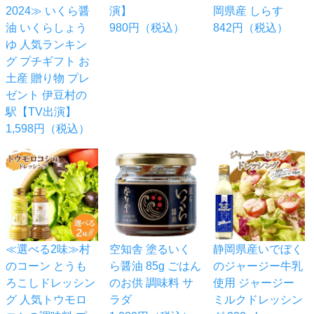
2024≫ いくら醤
演】
岡県産 しらす
油 いくらしょう
980円（税込）
842円（税込）
ゆ 人気ランキン
グ プチギフト お
土産 贈り物 プレ
ゼント 伊豆村の
駅【TV出演】
1,598円（税込）
≪選べる2味≫村
空知舎 塗るいく
静岡県産いでぼく
のコーン とうも
ら醤油 85g ごはん
のジャージー牛乳
ろこしドレッシン
のお供 調味料 サ
使用 ジャージー
グ 人気トウモロ
ラダ
ミルクドレッシン