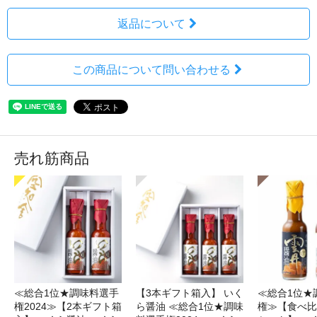
返品について
この商品について問い合わせる
売れ筋商品
≪総合1位★調味料選手
【3本ギフト箱入】 いく
≪総合1位★
権2024≫【2本ギフト箱
ら醤油 ≪総合1位★調味
権≫【食べ比