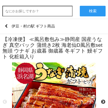
検索
伊豆・村の駅 ギフト商品
【冷凍便】 ≪風呂敷包み≫静岡産 国産うな
ぎ 真空パック 蒲焼き2枚 海老仙D風呂敷set
無頭 ウナギ お歳暮 御歳暮 冬ギフト 鰻ギフ
ト 化粧箱入り