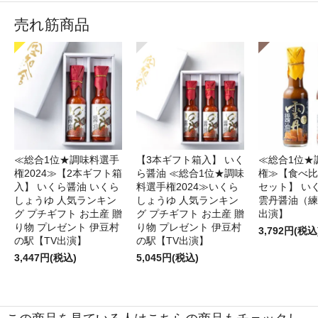
売れ筋商品
≪総合1位★調味料選手
【3本ギフト箱入】 いく
≪総合1位★
権2024≫【2本ギフト箱
ら醤油 ≪総合1位★調味
権≫【食べ比
入】 いくら醤油 いくら
料選手権2024≫いくら
セット】 い
しょうゆ 人気ランキン
しょうゆ 人気ランキン
雲丹醤油（練
グ プチギフト お土産 贈
グ プチギフト お土産 贈
出演】
り物 プレゼント 伊豆村
り物 プレゼント 伊豆村
3,792円(税込
の駅【TV出演】
の駅【TV出演】
3,447円(税込)
5,045円(税込)