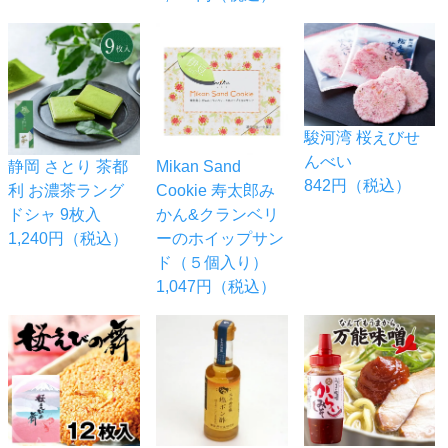
駿河湾 桜えびせ
んべい
静岡 さとり 茶都
Mikan Sand
842円（税込）
利 お濃茶ラング
Cookie 寿太郎み
ドシャ 9枚入
かん&クランベリ
1,240円（税込）
ーのホイップサン
ド（５個入り）
1,047円（税込）