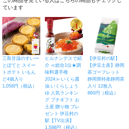
この商品を見ている人はこちらの商品もチェックし
ています
三島甘藷のすいー
ヒルナンデスで紹
【伊豆村の駅】
とぽてと スイー
介 ≪総合1位★調
【伊豆土産】静岡
トポテト いもん
味料選手権
茶ゴーフレット
ど4個入り
2024≫ いくら醤
静岡県特産静岡茶
1,058円（税込）
油 いくらしょう
入り 12枚入
ゆ 人気ランキン
860円（税込）
グ プチギフト お
土産 贈り物 プレ
ゼント 伊豆村の
駅【TV出演】
1,598円（税込）