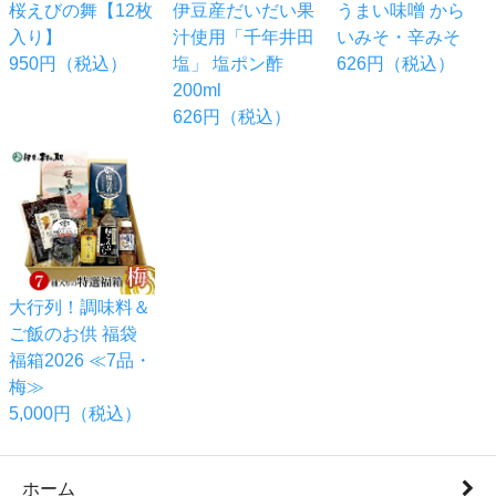
桜えびの舞【12枚
伊豆産だいだい果
うまい味噌 から
入り】
汁使用「千年井田
いみそ・辛みそ
950円（税込）
塩」 塩ポン酢
626円（税込）
200ml
626円（税込）
大行列！調味料＆
ご飯のお供 福袋
福箱2026 ≪7品・
梅≫
5,000円（税込）
ホーム