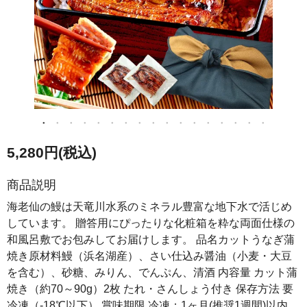
5,280円(税込)
商品説明
海老仙の鰻は天竜川水系のミネラル豊富な地下水で活じめ
しています。 贈答用にぴったりな化粧箱を粋な両面仕様の
和風呂敷でお包みしてお届けします。 品名カットうなぎ蒲
焼き原材料鰻（浜名湖産）、さい仕込み醤油（小麦・大豆
を含む）、砂糖、みりん、でんぷん、清酒 内容量 カット蒲
焼き（約70～90g）2枚 たれ・さんしょう付き 保存方法 要
冷凍（-18℃以下） 賞味期限 冷凍：1ヶ月(推奨1週間)以内