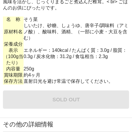
風味を活かし、じっくりまるごと煮込んだ椎茸。< br> ごは
んのお供にぴったりです。
名 称
そう菜
しいたけ、砂糖、しょうゆ、唐辛子/調味料（アミ
原材料名
ノ酸）、酸味料、酒精、（一部に小麦・大豆を含
む）
栄養成分
表示
エネルギー：140kcal / たんぱく質：3.0g / 脂質：
（100g当
0.3g / 炭水化物：31.2g / 食塩相当：2.3g
たり）
内容量
250g
賞味期限
約4ヶ月
保存方法
直射日光を避け常温で保存してください。
SOLD OUT
その他の詳細情報