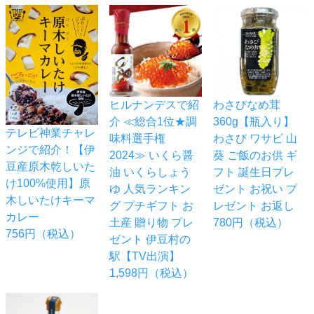
ヒルナンデスで紹
わさびなめ茸
介 ≪総合1位★調
360g【瓶入り】
テレビ神業チャレ
味料選手権
わさび ワサビ 山
ンジで紹介！【伊
2024≫ いくら醤
葵 ご飯のお供 ギ
豆産原木乾しいた
油 いくらしょう
フト 誕生日プレ
け100%使用】原
ゆ 人気ランキン
ゼント お祝い プ
木しいたけキーマ
グ プチギフト お
レゼント お返し
カレー
土産 贈り物 プレ
780円（税込）
756円（税込）
ゼント 伊豆村の
駅【TV出演】
1,598円（税込）