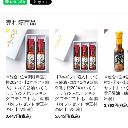
売れ筋商品
≪総合1位★調味料選手
【3本ギフト箱入】 いく
≪総合1位★
権2024≫【2本ギフト箱
ら醤油 ≪総合1位★調味
権≫【食べ比
入】 いくら醤油 いくら
料選手権2024≫いくら
セット】 い
しょうゆ 人気ランキン
しょうゆ 人気ランキン
雲丹醤油（練
グ プチギフト お土産 贈
グ プチギフト お土産 贈
出演】
り物 プレゼント 伊豆村
り物 プレゼント 伊豆村
3,792円(税込
の駅【TV出演】
の駅【TV出演】
3,447円(税込)
5,045円(税込)