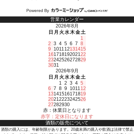
Powered By
営業カレンダー
2026年8月
日
月
火
水
木
金
土
1
2
3
4
5
6
7
8
9
10
11
12
13
14
15
16
17
18
19
20
21
22
23
24
25
26
27
28
29
30
31
2026年9月
日
月
火
水
木
金
土
1
2
3
4
5
6
7
8
9
10
11
12
13
14
15
16
17
18
19
20
21
22
23
24
25
26
27
28
29
30
赤：休業日となります
赤字：定休日になります
酒類の販売について
酒類の購入には、年齢制限があります。20歳未満の購入や飲酒は法律で禁止