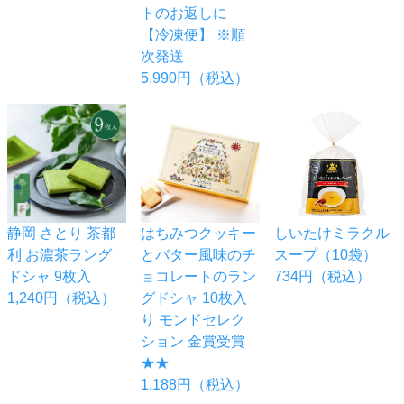
トのお返しに
【冷凍便】 ※順
次発送
5,990円（税込）
静岡 さとり 茶都
はちみつクッキー
しいたけミラクル
利 お濃茶ラング
とバター風味のチ
スープ（10袋）
ドシャ 9枚入
ョコレートのラン
734円（税込）
1,240円（税込）
グドシャ 10枚入
り モンドセレク
ション 金賞受賞
★★
1,188円（税込）