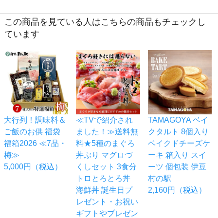
この商品を見ている人はこちらの商品もチェックし
ています
大行列！調味料＆
≪TVで紹介され
TAMAGOYA ベイ
ご飯のお供 福袋
ました！≫送料無
クタルト 8個入り
福箱2026 ≪7品・
料★5種のまぐろ
ベイクドチーズケ
梅≫
丼ぶり マグロづ
ーキ 箱入り スイ
5,000円（税込）
くしセット 3食分
ーツ 個包装 伊豆
トロとろとろ丼
村の駅
海鮮丼 誕生日プ
2,160円（税込）
レゼント・お祝い
ギフトやプレゼン