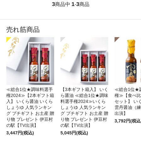
3
1
3
商品中
-
商品
売れ筋商品
≪総合1位★調味料選手
【3本ギフト箱入】 いく
≪総合1位★
権2024≫【2本ギフト箱
ら醤油 ≪総合1位★調味
権≫【食べ比
入】 いくら醤油 いくら
料選手権2024≫いくら
セット】 い
しょうゆ 人気ランキン
しょうゆ 人気ランキン
雲丹醤油（練
グ プチギフト お土産 贈
グ プチギフト お土産 贈
出演】
り物 プレゼント 伊豆村
り物 プレゼント 伊豆村
3,792円(税込
の駅【TV出演】
の駅【TV出演】
3,447円(税込)
5,045円(税込)