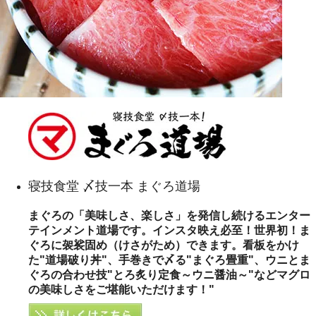
寝技食堂 〆技一本 まぐろ道場
まぐろの「美味しさ、楽しさ」を発信し続けるエンター
テインメント道場です。インスタ映え必至！世界初！ま
ぐろに袈裟固め（けさがため）できます。看板をかけ
た"道場破り丼"、手巻きで〆る"まぐろ畳重"、ウニとま
ぐろの合わせ技"とろ炙り定食～ウニ醤油～"などマグロ
の美味しさをご堪能いただけます！"