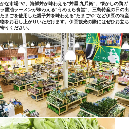
かな市場"や、海鮮丼が味わえる"丼屋 九兵衛"、懐かしの鶏ガ
ラ醤油ラーメンが味わえる"うめぇら食堂"、三島特産の日の出
たまごを使用した親子丼を味わえる"たまごや"など伊豆の特産
物をお召し上がりいただけます。伊豆観光の際にはぜひお立ち
寄りください。