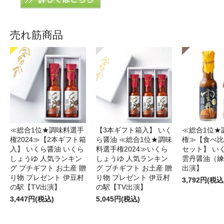
売れ筋商品
≪総合1位★調味料選手
【3本ギフト箱入】 いく
≪総合1位★
権2024≫【2本ギフト箱
ら醤油 ≪総合1位★調味
権≫【食べ比
入】 いくら醤油 いくら
料選手権2024≫いくら
セット】 い
しょうゆ 人気ランキン
しょうゆ 人気ランキン
雲丹醤油（練
グ プチギフト お土産 贈
グ プチギフト お土産 贈
出演】
り物 プレゼント 伊豆村
り物 プレゼント 伊豆村
3,792円(税込
の駅【TV出演】
の駅【TV出演】
3,447円(税込)
5,045円(税込)